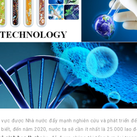
h vực được Nhà nước đẩy mạnh nghiên cứu và phát triển đế
iết, đến năm 2020, nước ta sẽ cần ít nhất là 25.000 lao đ