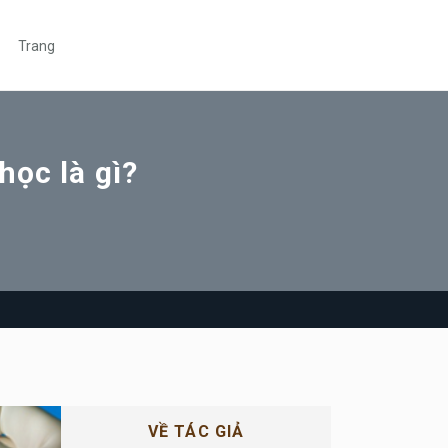
Trang
học là gì?
VỀ TÁC GIẢ