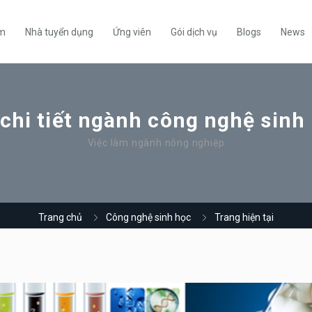
àm
Nhà tuyển dụng
Ứng viên
Gói dịch vụ
Blogs
News
chi tiết ngành công nghệ sinh 
Việc làm ngành nông nghiệp
Trang chủ
Công nghệ sinh học
Trang hiện tại