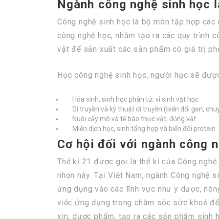
Ngành công nghệ sinh học l
Công nghệ sinh học là bộ môn tập hợp các n
công nghệ học, nhằm tạo ra các quy trình c
vật để sản xuất các sản phẩm có giá trị phụ
Học công nghệ sinh học, người học sẽ được
Hóa sinh, sinh học phân tử, vi sinh vật học
Di truyền và kỹ thuật di truyền (biến đổi gen, chu
Nuôi cấy mô và tế bào thực vật, động vật
Miễn dịch học, sinh tổng hợp và biến đổi protein
Cơ hội đối với ngành công 
Thế kỉ 21 được gọi là thế kỉ của Công nghệ
nhọn này. Tại Việt Nam, ngành Công nghệ s
ứng dụng vào các lĩnh vực như y dược, nông
việc ứng dụng trong chăm sóc sức khoẻ để 
xin, dược phẩm; tạo ra các sản phẩm sinh h