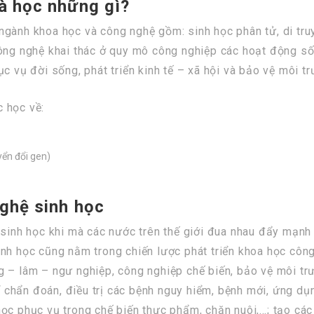
à học những gì?
gành khoa học và công nghệ gồm: sinh học phân tử, di truyề
ông nghệ khai thác ở quy mô công nghiệp các hoạt động sốn
c vụ đời sống, phát triển kinh tế – xã hội và bảo vệ môi tr
 học về:
yển đổi gen)
nghệ sinh học
 sinh học khi mà các nước trên thế giới đua nhau đẩy mạnh 
inh học cũng nằm trong chiến lược phát triển khoa học cô
 – lâm – ngư nghiệp, công nghiệp chế biến, bảo vệ môi trư
chẩn đoán, điều trị các bệnh nguy hiểm, bệnh mới, ứng dụ
ọc phục vụ trong chế biến thực phẩm, chăn nuôi,…; tạo các 